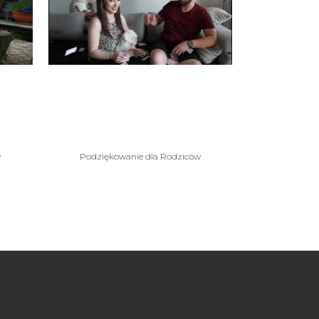
VIEW
Podziękowanie dla
la
rodziców Michał i
Natalia
w
Podziękowanie dla Rodziców