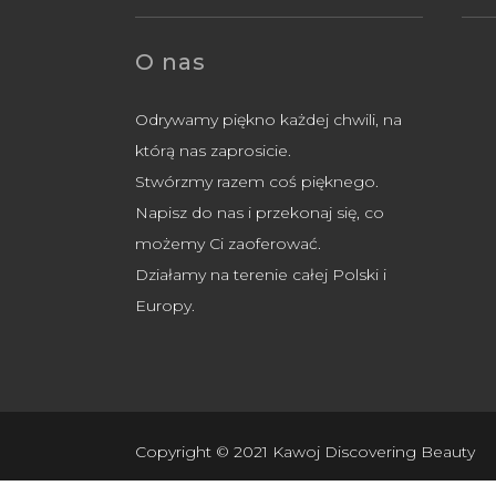
O nas
Odrywamy piękno każdej chwili, na
którą nas zaprosicie.
Stwórzmy razem coś pięknego.
Napisz do nas i przekonaj się, co
możemy Ci zaoferować.
Działamy na terenie całej Polski i
Europy.
Copyright © 2021 Kawoj Discovering Beauty