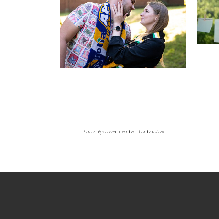
VIEW
P
Podziękowanie dla
rodziców Karolina
Bartek
Podziękowanie dla Rodziców