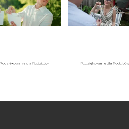
VIEW
VIEW
Natalia Kacper
Alicja Bartosz
odziękowanie dla
podziękowanie d
Rodziców
rodziców
Podziękowanie dla Rodziców
Podziękowanie dla Rodzicó